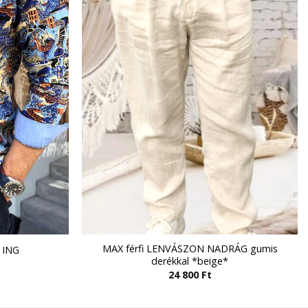
MAX férfi LENVÁSZON NADRÁG gumis
 ING
derékkal *beige*
24 800
Ft