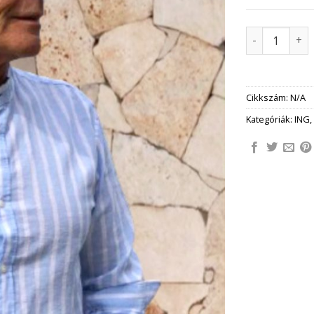
SANTIAGO csÍ
Cikkszám:
N/A
Kategóriák:
ING
,