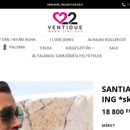
+
HÍRLEVÉL FELIRATKOZÁS
FTÁN / NYÁRI RUHA
I LOVE JEANS
ALKALMI KOLLEKCIÓ
PALOMA
TÁSKA
KIEGÉSZÍTŐK
SALE
ÁLTALÁNOS SZERZŐDÉSI FELTÉTELEK
SANTIA
ING *s
18 800
F
MÉRET