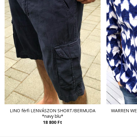
LINO férfi LENVÁSZON SHORT/BERMUDA
WARREN WEBB
*navy blu*
18 800
Ft