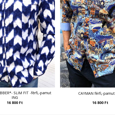
ER*- SLIM FIT -férfi,-pamut
CAYMAN férfi,-pamut
ING
16 800
Ft
16 800
Ft