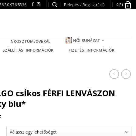
36 30 976 8336
Belépés / Regisztráció
0
Ft
0
NŐI RUHÁZAT
NKOSZTÜM/OVERÁL
SZÁLLÍTÁSI INFORMÁCIÓK
FIZETÉSI INFORMÁCIÓK
GO csÍkos FÉRFI LENVÁSZON
ky blu*
t