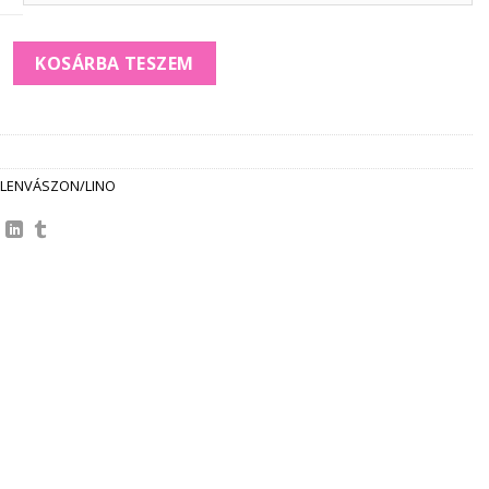
kos FÉRFI LENVÁSZON ING *sky blu* mennyiség
KOSÁRBA TESZEM
LENVÁSZON/LINO