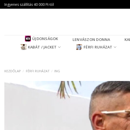
Skip
Ingyenes szállítás 40 000 Ft-tól
to
content
ÚJDONSÁGOK
LENVÁSZON DONNA
KA
KABÁT / JACKET
FÉRFI RUHÁZAT
KEZDŐLAP
/
FÉRFI RUHÁZAT
/
ING