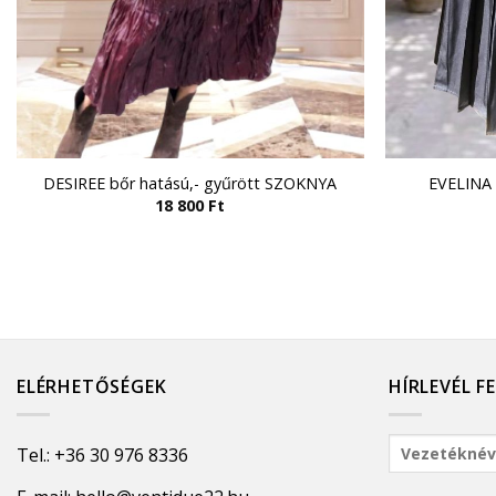
DESIREE bőr hatású,- gyűrött SZOKNYA
EVELINA
18 800
Ft
ELÉRHETŐSÉGEK
HÍRLEVÉL F
Tel.:
+36 30 976 8336