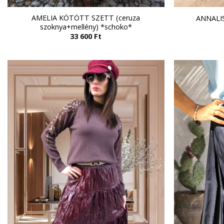
AMELIA KÖTÖTT SZETT (ceruza
ANNALI
szoknya+mellény) *schoko*
33 600
Ft