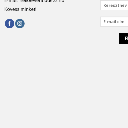
E-mail:
hello@ventidue22.hu
Kövess minket!