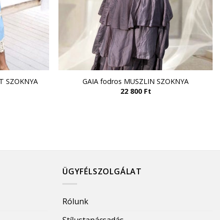
UT SZOKNYA
GAIA fodros MUSZLIN SZOKNYA
22 800
Ft
ÜGYFÉLSZOLGÁLAT
Rólunk
Stílustanácsadás