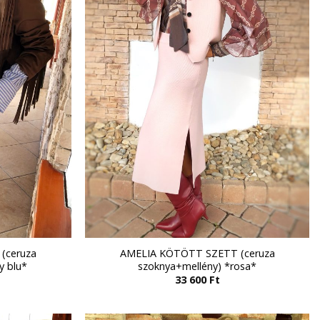
(ceruza
AMELIA KÖTÖTT SZETT (ceruza
y blu*
szoknya+mellény) *rosa*
33 600
Ft