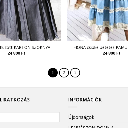
 húzott KARTON SZOKNYA
FIONA csipke betétes PAM
24 800
Ft
24 800
Ft
1
2
ELIRATKOZÁS
INFORMÁCIÓK
Újdonságok
LENVÁSZON DONNA