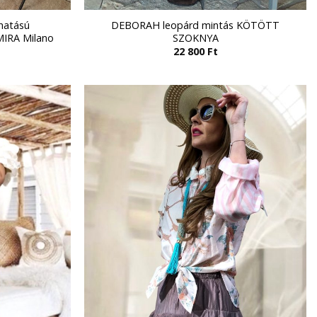
hatású
DEBORAH leopárd mintás KÖTÖTT
IRA Milano
SZOKNYA
22 800
Ft