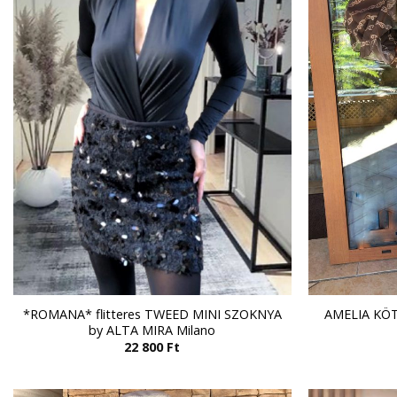
*ROMANA* flitteres TWEED MINI SZOKNYA
AMELIA KÖT
by ALTA MIRA Milano
22 800
Ft