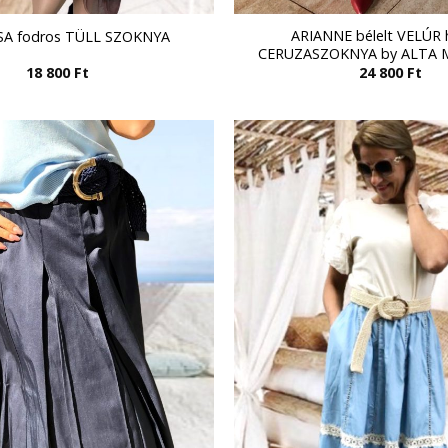
ARIANNE bélelt VELÚR 
SA fodros TÜLL SZOKNYA
CERUZASZOKNYA by ALTA M
18 800
Ft
24 800
Ft