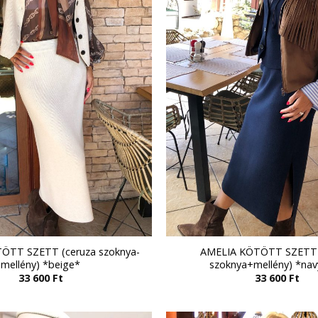
ÖTT SZETT (ceruza szoknya-
AMELIA KÖTÖTT SZETT 
mellény) *beige*
szoknya+mellény) *nav
33 600
Ft
33 600
Ft