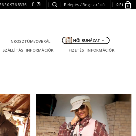
36 30 976 8336
Belépés / Regisztráció
0
Ft
0
NŐI RUHÁZAT
NKOSZTÜM/OVERÁL
SZÁLLÍTÁSI INFORMÁCIÓK
FIZETÉSI INFORMÁCIÓK