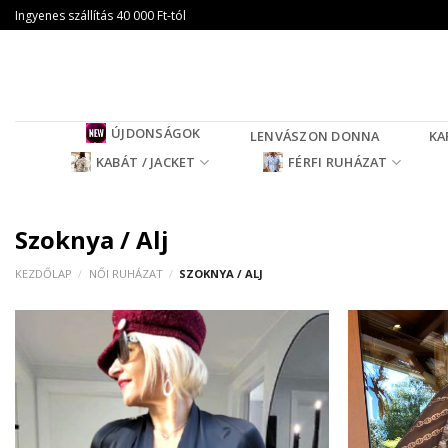
Skip
Ingyenes szállítás 40 000 Ft-tól
to
content
ÚJDONSÁGOK
LENVÁSZON DONNA
KA
KABÁT / JACKET
FÉRFI RUHÁZAT
Szoknya / Alj
KEZDŐLAP
/
NŐI RUHÁZAT
/
SZOKNYA / ALJ