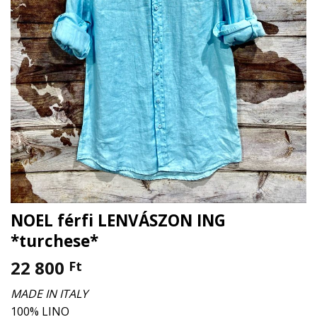
NOEL férfi LENVÁSZON ING
*turchese*
22 800
Ft
MADE IN ITALY
100% LINO