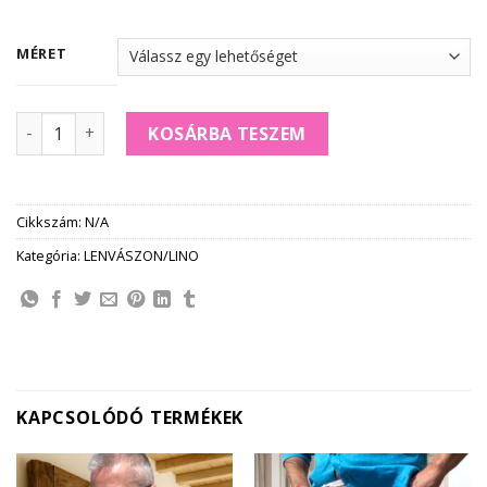
MÉRET
NOEL férfi LENVÁSZON ING *turchese* mennyiség
KOSÁRBA TESZEM
Cikkszám:
N/A
Kategória:
LENVÁSZON/LINO
KAPCSOLÓDÓ TERMÉKEK