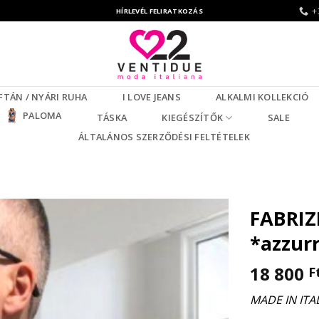
+
HÍRLEVÉL FELIRATKOZÁS
FTÁN / NYÁRI RUHA
I LOVE JEANS
ALKALMI KOLLEKCIÓ
PALOMA
TÁSKA
KIEGÉSZÍTŐK
SALE
ÁLTALÁNOS SZERZŐDÉSI FELTÉTELEK
FABRIZ
*azzur
18 800
F
MADE IN ITA