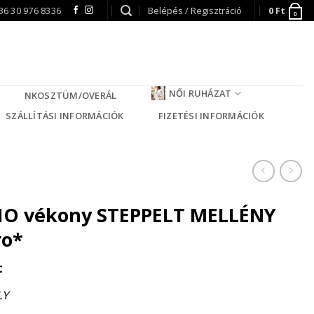
36 30 976 8336
Belépés / Regisztráció
0
Ft
0
NŐI RUHÁZAT
NKOSZTÜM/OVERÁL
SZÁLLÍTÁSI INFORMÁCIÓK
FIZETÉSI INFORMÁCIÓK
IO vékony STEPPELT MELLÉNY
ro*
t
LY