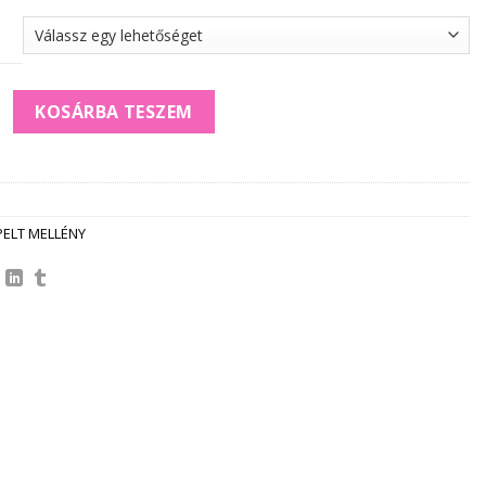
kony STEPPELT MELLÉNY *azzurro* mennyiség
KOSÁRBA TESZEM
PELT MELLÉNY