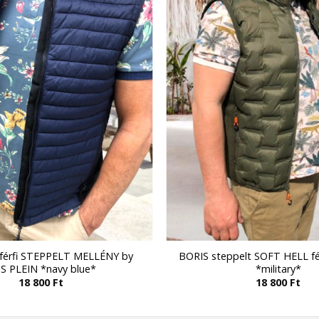
férfi STEPPELT MELLÉNY by
BORIS steppelt SOFT HELL f
IS PLEIN *navy blue*
*military*
18 800
Ft
18 800
Ft