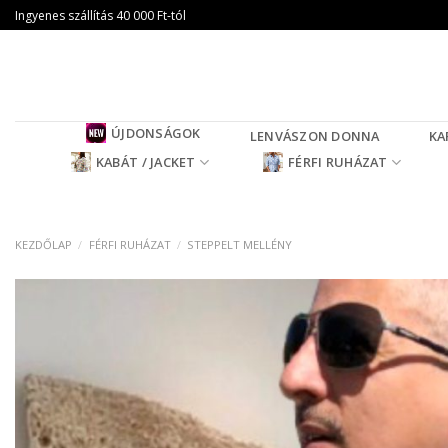
Skip
Ingyenes szállítás 40 000 Ft-tól
to
content
ÚJDONSÁGOK
LENVÁSZON DONNA
KA
KABÁT / JACKET
FÉRFI RUHÁZAT
KEZDŐLAP
/
FÉRFI RUHÁZAT
/
STEPPELT MELLÉNY