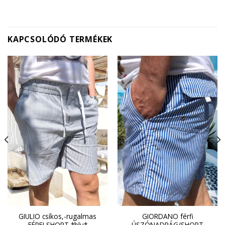
KAPCSOLÓDÓ TERMÉKEK
GIULIO csíkos,-rugalmas
GIORDANO férfi
FÉRFI SHORT *blu*
ÚSZÓNADRÁG/SHORT