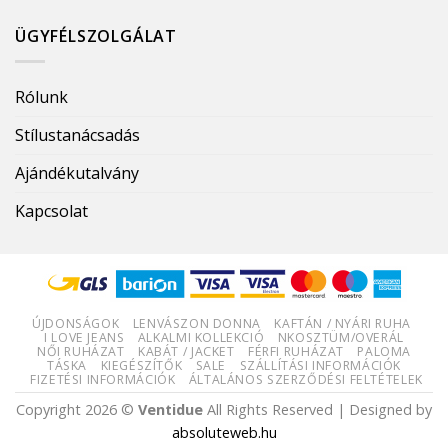
ÜGYFÉLSZOLGÁLAT
Rólunk
Stílustanácsadás
Ajándékutalvány
Kapcsolat
ÚJDONSÁGOK
LENVÁSZON DONNA
KAFTÁN / NYÁRI RUHA
I LOVE JEANS
ALKALMI KOLLEKCIÓ
NKOSZTÜM/OVERÁL
NŐI RUHÁZAT
KABÁT / JACKET
FÉRFI RUHÁZAT
PALOMA
TÁSKA
KIEGÉSZÍTŐK
SALE
SZÁLLÍTÁSI INFORMÁCIÓK
FIZETÉSI INFORMÁCIÓK
ÁLTALÁNOS SZERZŐDÉSI FELTÉTELEK
Copyright 2026 ©
Ventidue
All Rights Reserved | Designed by
absoluteweb.hu