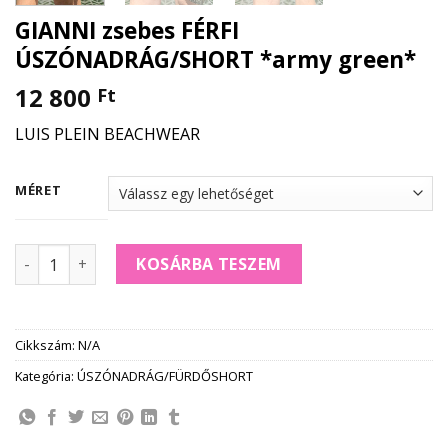
GIANNI zsebes FÉRFI
ÚSZÓNADRÁG/SHORT *army green*
12 800
Ft
LUIS PLEIN BEACHWEAR
MÉRET
GIANNI zsebes FÉRFI ÚSZÓNADRÁG/SHORT *army green* m
KOSÁRBA TESZEM
Cikkszám:
N/A
Kategória:
ÚSZÓNADRÁG/FÜRDŐSHORT