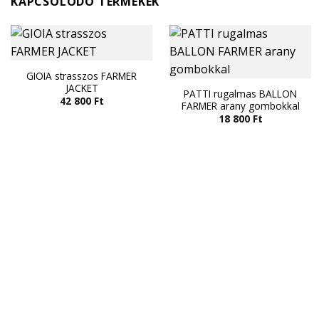
KAPCSOLÓDÓ TERMÉKEK
GIOIA strasszos FARMER
JACKET
PATTI rugalmas BALLON
42 800
Ft
FARMER arany gombokkal
18 800
Ft