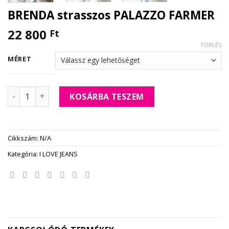
BRENDA strasszos PALAZZO FARMER
22 800
Ft
TÖRLÉS
MÉRET
BRENDA strasszos PALAZZO FARMER mennyiség
KOSÁRBA TESZEM
Cikkszám:
N/A
Kategória:
I LOVE JEANS