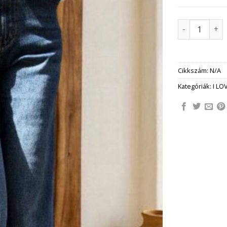
MARCELLA WI
Cikkszám:
N/A
Kategóriák:
I LO