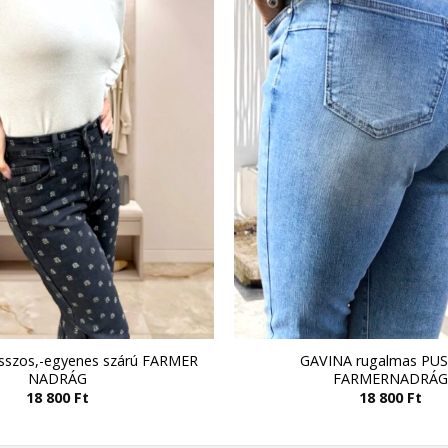
sszos,-egyenes szárú FARMER
GAVINA rugalmas PU
NADRÁG
FARMERNADRÁ
18 800
Ft
18 800
Ft