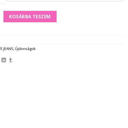
DE LEG 3/4 rugalmas FARMERNADRÁG mennyiség
KOSÁRBA TESZEM
VE JEANS
,
Újdonságok