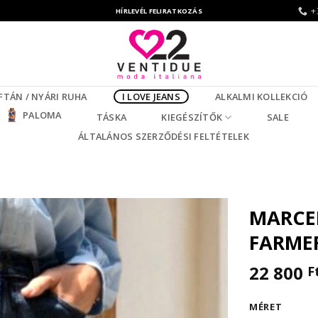
+
HÍRLEVÉL FELIRATKOZÁS
FTÁN / NYÁRI RUHA
I LOVE JEANS
ALKALMI KOLLEKCIÓ
PALOMA
TÁSKA
KIEGÉSZÍTŐK
SALE
ÁLTALÁNOS SZERZŐDÉSI FELTÉTELEK
MARCEL
FARME
22 800
F
MÉRET