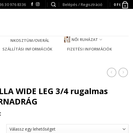
36 30 976 8336
Belépés / Regisztráció
0
Ft
0
NŐI RUHÁZAT
NKOSZTÜM/OVERÁL
SZÁLLÍTÁSI INFORMÁCIÓK
FIZETÉSI INFORMÁCIÓK
LA WIDE LEG 3/4 rugalmas
RNADRÁG
t