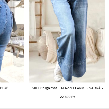
SH UP
MILLY rugalmas PALAZZO FARMERNADRÁG
G
22 800
Ft