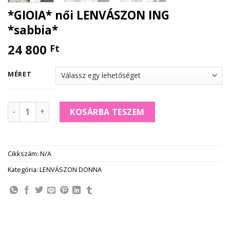
*GIOIA* női LENVÁSZON ING
*sabbia*
24 800
Ft
MÉRET
*GIOIA* női LENVÁSZON ING *sabbia* mennyiség
KOSÁRBA TESZEM
Cikkszám:
N/A
Kategória:
LENVÁSZON DONNA