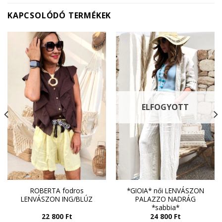
KAPCSOLÓDÓ TERMÉKEK
ELFOGYOTT
ROBERTA fodros
*GIOIA* női LENVÁSZON
LENVÁSZON ING/BLÚZ
PALAZZO NADRÁG
*sabbia*
22 800
Ft
24 800
Ft