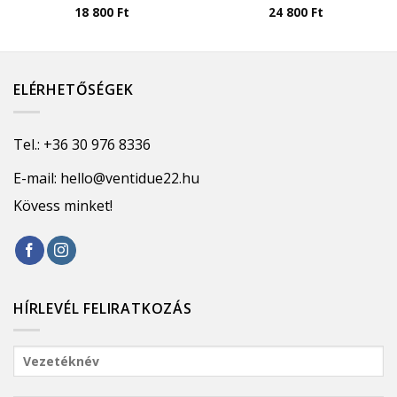
18 800
Ft
24 800
Ft
ELÉRHETŐSÉGEK
Tel.:
+36 30 976 8336
E-mail:
hello@ventidue22.hu
Kövess minket!
HÍRLEVÉL FELIRATKOZÁS