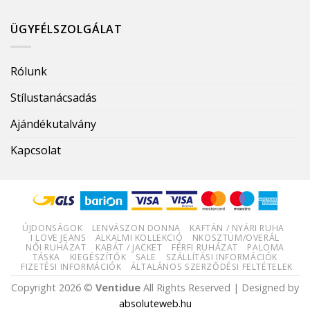
ÜGYFÉLSZOLGÁLAT
Rólunk
Stílustanácsadás
Ajándékutalvány
Kapcsolat
ÚJDONSÁGOK
LENVÁSZON DONNA
KAFTÁN / NYÁRI RUHA
I LOVE JEANS
ALKALMI KOLLEKCIÓ
NKOSZTÜM/OVERÁL
NŐI RUHÁZAT
KABÁT / JACKET
FÉRFI RUHÁZAT
PALOMA
TÁSKA
KIEGÉSZÍTŐK
SALE
SZÁLLÍTÁSI INFORMÁCIÓK
FIZETÉSI INFORMÁCIÓK
ÁLTALÁNOS SZERZŐDÉSI FELTÉTELEK
Copyright 2026 ©
Ventidue
All Rights Reserved | Designed by
absoluteweb.hu