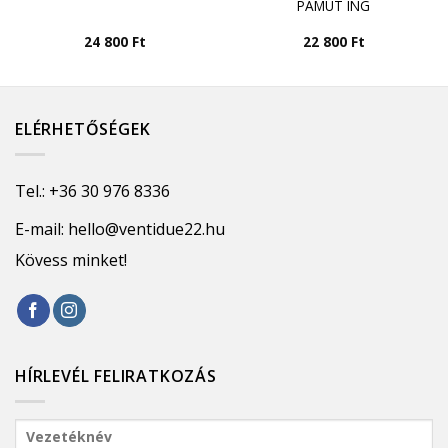
PAMUT ING
24 800
Ft
22 800
Ft
ELÉRHETŐSÉGEK
Tel.:
+36 30 976 8336
E-mail:
hello@ventidue22.hu
Kövess minket!
HÍRLEVÉL FELIRATKOZÁS