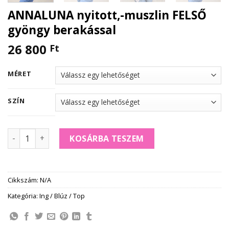
ANNALUNA nyitott,-muszlin FELSŐ
gyöngy berakással
26 800
Ft
MÉRET
SZÍN
ANNALUNA nyitott,-muszlin FELSŐ gyöngy berakással men
KOSÁRBA TESZEM
Cikkszám:
N/A
Kategória:
Ing / Blúz / Top