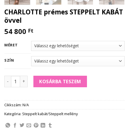
CHARLOTTE prémes STEPPELT KABÁT
övvel
54 800
Ft
MÉRET
SZÍN
CHARLOTTE prémes STEPPELT KABÁT övvel mennyiség
KOSÁRBA TESZEM
Cikkszám:
N/A
Kategória:
Steppelt kabát/Steppelt mellény