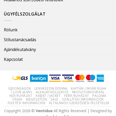
ÜGYFÉLSZOLGÁLAT
Rólunk
Stílustanácsadás
Ajándékutalvány
Kapcsolat
ÚJDONSÁGOK
LENVÁSZON DONNA
KAFTÁN / NYÁRI RUHA
I LOVE JEANS
ALKALMI KOLLEKCIÓ
NKOSZTÜM/OVERÁL
NŐI RUHÁZAT
KABÁT / JACKET
FÉRFI RUHÁZAT
PALOMA
TÁSKA
KIEGÉSZÍTŐK
SALE
SZÁLLÍTÁSI INFORMÁCIÓK
FIZETÉSI INFORMÁCIÓK
ÁLTALÁNOS SZERZŐDÉSI FELTÉTELEK
Copyright 2026 ©
Ventidue
All Rights Reserved | Designed by