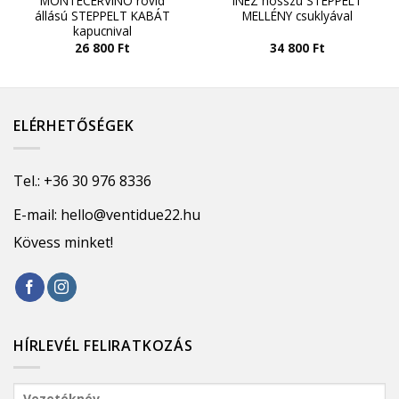
MONTECERVINO rövid
INEZ hosszú STEPPELT
állású STEPPELT KABÁT
MELLÉNY csuklyával
kapucnival
26 800
Ft
34 800
Ft
ELÉRHETŐSÉGEK
Tel.:
+36 30 976 8336
E-mail:
hello@ventidue22.hu
Kövess minket!
HÍRLEVÉL FELIRATKOZÁS