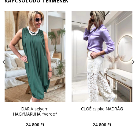
KAPCSOLÓDÓ TERMÉKEK
DARIA selyem
CLOÉ csipke NADRÁG
HAGYMARUHA *verde*
24 800
Ft
24 800
Ft