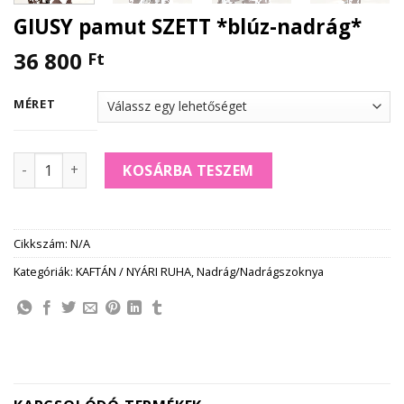
GIUSY pamut SZETT *blúz-nadrág*
36 800
Ft
MÉRET
GIUSY pamut SZETT *blúz-nadrág* mennyiség
KOSÁRBA TESZEM
Cikkszám:
N/A
Kategóriák:
KAFTÁN / NYÁRI RUHA
,
Nadrág/Nadrágszoknya