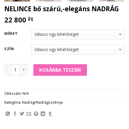
NELINCE bő szárú,-elegáns NADRÁG
22 800
Ft
MÉRET
SZÍN
NELINCE bő szárú,-elegáns NADRÁG mennyiség
KOSÁRBA TESZEM
Cikkszám:
N/A
Kategória:
Nadrág/Nadrágszoknya