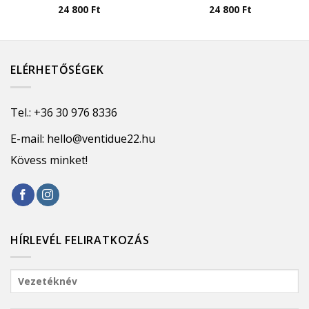
24 800
Ft
24 800
Ft
ELÉRHETŐSÉGEK
Tel.:
+36 30 976 8336
E-mail:
hello@ventidue22.hu
Kövess minket!
HÍRLEVÉL FELIRATKOZÁS