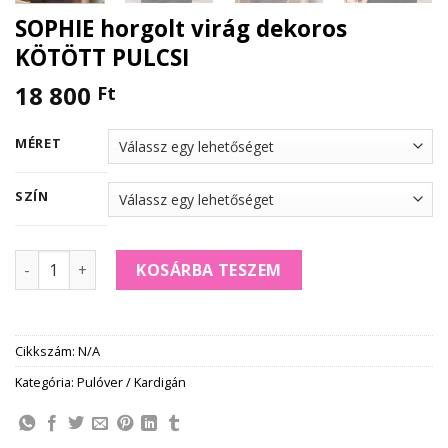
SOPHIE horgolt virág dekoros
KÖTÖTT PULCSI
18 800
Ft
MÉRET
SZÍN
SOPHIE horgolt virág dekoros KÖTÖTT PULCSI mennyiség
KOSÁRBA TESZEM
Cikkszám:
N/A
Kategória:
Pulóver / Kardigán