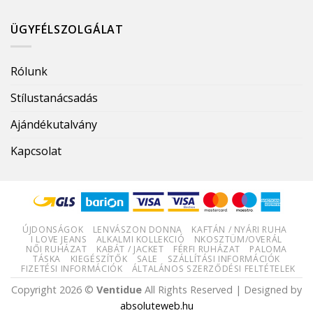
ÜGYFÉLSZOLGÁLAT
Rólunk
Stílustanácsadás
Ajándékutalvány
Kapcsolat
ÚJDONSÁGOK
LENVÁSZON DONNA
KAFTÁN / NYÁRI RUHA
I LOVE JEANS
ALKALMI KOLLEKCIÓ
NKOSZTÜM/OVERÁL
NŐI RUHÁZAT
KABÁT / JACKET
FÉRFI RUHÁZAT
PALOMA
TÁSKA
KIEGÉSZÍTŐK
SALE
SZÁLLÍTÁSI INFORMÁCIÓK
FIZETÉSI INFORMÁCIÓK
ÁLTALÁNOS SZERZŐDÉSI FELTÉTELEK
Copyright 2026 ©
Ventidue
All Rights Reserved | Designed by
absoluteweb.hu