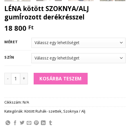
LÉNA kötött SZOKNYA/ALJ
gumÍrozott derékrésszel
18 800
Ft
MÉRET
SZÍN
LÉNA kötött SZOKNYA/ALJ gumÍrozott derékrésszel menny
KOSÁRBA TESZEM
Cikkszám:
N/A
Kategóriák:
Kötött Ruhák- szettek
,
Szoknya / Alj