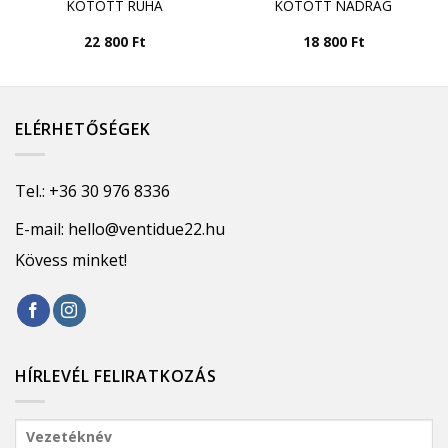
KÖTÖTT RUHA
KÖTÖTT NADRÁG
22 800
Ft
18 800
Ft
ELÉRHETŐSÉGEK
Tel.:
+36 30 976 8336
E-mail:
hello@ventidue22.hu
Kövess minket!
HÍRLEVÉL FELIRATKOZÁS