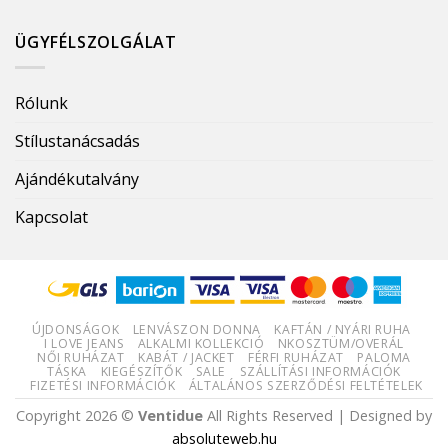
ÜGYFÉLSZOLGÁLAT
Rólunk
Stílustanácsadás
Ajándékutalvány
Kapcsolat
ÚJDONSÁGOK
LENVÁSZON DONNA
KAFTÁN / NYÁRI RUHA
I LOVE JEANS
ALKALMI KOLLEKCIÓ
NKOSZTÜM/OVERÁL
NŐI RUHÁZAT
KABÁT / JACKET
FÉRFI RUHÁZAT
PALOMA
TÁSKA
KIEGÉSZÍTŐK
SALE
SZÁLLÍTÁSI INFORMÁCIÓK
FIZETÉSI INFORMÁCIÓK
ÁLTALÁNOS SZERZŐDÉSI FELTÉTELEK
Copyright 2026 ©
Ventidue
All Rights Reserved | Designed by
absoluteweb.hu