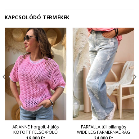
KAPCSOLÓDÓ TERMÉKEK
ARIANNE horgolt,-hálós
FARFALLA tüll pillangós
KÖTÖTT FELSŐ/PÓLÓ
WIDE LEG FARMERNADRÁG
16 800
Ft
24 800
Ft