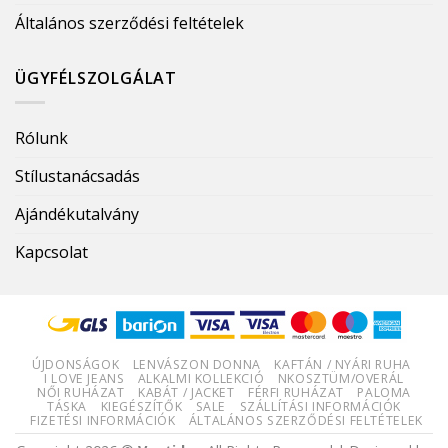
Általános szerződési feltételek
ÜGYFÉLSZOLGÁLAT
Rólunk
Stílustanácsadás
Ajándékutalvány
Kapcsolat
ÚJDONSÁGOK
LENVÁSZON DONNA
KAFTÁN / NYÁRI RUHA
I LOVE JEANS
ALKALMI KOLLEKCIÓ
NKOSZTÜM/OVERÁL
NŐI RUHÁZAT
KABÁT / JACKET
FÉRFI RUHÁZAT
PALOMA
TÁSKA
KIEGÉSZÍTŐK
SALE
SZÁLLÍTÁSI INFORMÁCIÓK
FIZETÉSI INFORMÁCIÓK
ÁLTALÁNOS SZERZŐDÉSI FELTÉTELEK