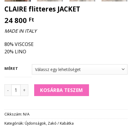
CLAIRE flitteres JACKET
24 800
Ft
MADE IN ITALY
80% VISCOSE
20% LINO
MÉRET
CLAIRE flitteres JACKET mennyiség
KOSÁRBA TESZEM
Cikkszám:
N/A
Kategóriák:
Újdonságok
,
Zakó / Kabátka