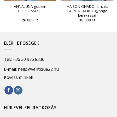
ANNALUNA goblein
MAISON ONADO hímzett
BLÉZER/ZAKÓ
FARMER JACKET gyöngy
berakással
26 800
Ft
38 800
Ft
ELÉRHETŐSÉGEK
Tel.:
+36 30 976 8336
E-mail:
hello@ventidue22.hu
Kövess minket!
HÍRLEVÉL FELIRATKOZÁS