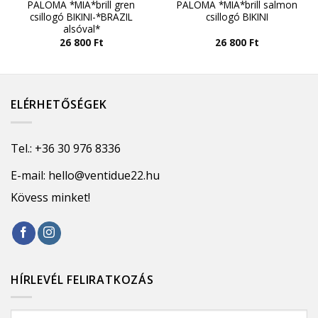
PALOMA *MIA*brill gren
PALOMA *MIA*brill salmon
csillogó BIKINI-*BRAZIL
csillogó BIKINI
alsóval*
26 800
Ft
26 800
Ft
ELÉRHETŐSÉGEK
Tel.:
+36 30 976 8336
E-mail:
hello@ventidue22.hu
Kövess minket!
HÍRLEVÉL FELIRATKOZÁS