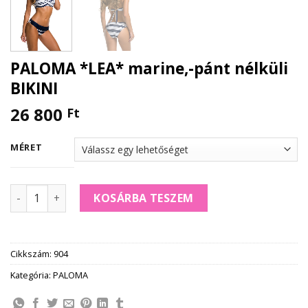
PALOMA *LEA* marine,-pánt nélküli
BIKINI
26 800
Ft
MÉRET
PALOMA *LEA* marine,-pánt nélküli BIKINI mennyiség
KOSÁRBA TESZEM
Cikkszám:
904
Kategória:
PALOMA