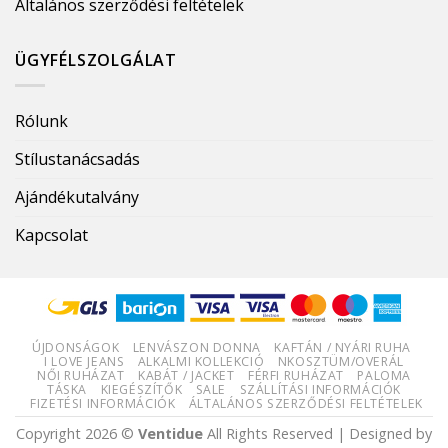
Általános szerződési feltételek
ÜGYFÉLSZOLGÁLAT
Rólunk
Stílustanácsadás
Ajándékutalvány
Kapcsolat
ÚJDONSÁGOK
LENVÁSZON DONNA
KAFTÁN / NYÁRI RUHA
I LOVE JEANS
ALKALMI KOLLEKCIÓ
NKOSZTÜM/OVERÁL
NŐI RUHÁZAT
KABÁT / JACKET
FÉRFI RUHÁZAT
PALOMA
TÁSKA
KIEGÉSZÍTŐK
SALE
SZÁLLÍTÁSI INFORMÁCIÓK
FIZETÉSI INFORMÁCIÓK
ÁLTALÁNOS SZERZŐDÉSI FELTÉTELEK
Copyright 2026 ©
Ventidue
All Rights Reserved | Designed by