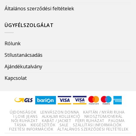
Általános szerződési feltételek
ÜGYFÉLSZOLGÁLAT
Rólunk
Stílustanácsadás
Ajándékutalvány
Kapcsolat
ÚJDONSÁGOK
LENVÁSZON DONNA
KAFTÁN / NYÁRI RUHA
I LOVE JEANS
ALKALMI KOLLEKCIÓ
NKOSZTÜM/OVERÁL
NŐI RUHÁZAT
KABÁT / JACKET
FÉRFI RUHÁZAT
PALOMA
TÁSKA
KIEGÉSZÍTŐK
SALE
SZÁLLÍTÁSI INFORMÁCIÓK
FIZETÉSI INFORMÁCIÓK
ÁLTALÁNOS SZERZŐDÉSI FELTÉTELEK