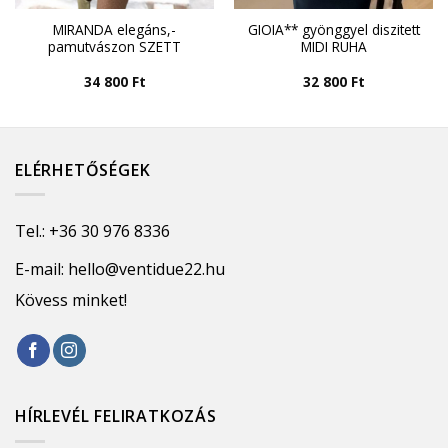
MIRANDA elegáns,-
GIOIA** gyönggyel diszitett
pamutvászon SZETT
MIDI RUHA
34 800
Ft
32 800
Ft
ELÉRHETŐSÉGEK
Tel.:
+36 30 976 8336
E-mail:
hello@ventidue22.hu
Kövess minket!
HÍRLEVÉL FELIRATKOZÁS