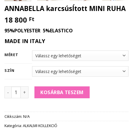
ANNABELLA karcsúsÍtott MINI RUHA
18 800
Ft
95%POLYESTER 5%ELASTICO
MADE IN ITALY
MÉRET
SZÍN
ANNABELLA karcsúsÍtott MINI RUHA mennyiség
KOSÁRBA TESZEM
Cikkszám:
N/A
Kategória:
ALKALMI KOLLEKCIÓ