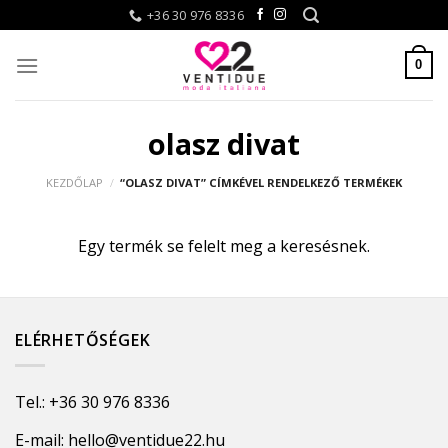
Skip
+36 30 976 8336
to
content
0
olasz divat
KEZDŐLAP
/
“OLASZ DIVAT” CÍMKÉVEL RENDELKEZŐ TERMÉKEK
Egy termék se felelt meg a keresésnek.
ELÉRHETŐSÉGEK
Tel.:
+36 30 976 8336
E-mail:
hello@ventidue22.hu