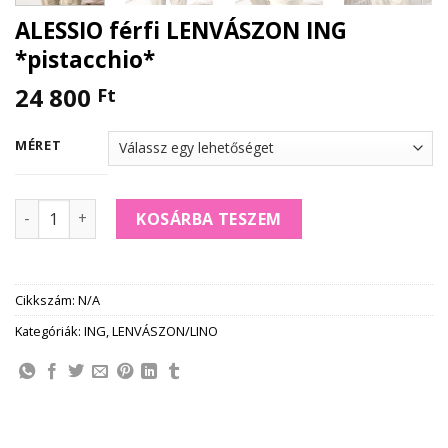
ALESSIO férfi LENVÁSZON ING
*pistacchio*
24 800
Ft
MÉRET
ALESSIO férfi LENVÁSZON ING *pistacchio* mennyiség
KOSÁRBA TESZEM
Cikkszám:
N/A
Kategóriák:
ING
,
LENVÁSZON/LINO