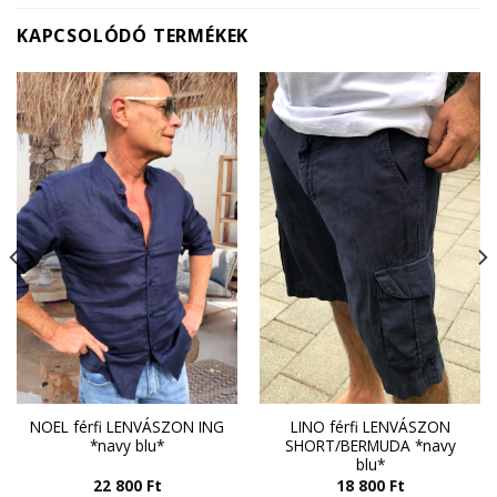
KAPCSOLÓDÓ TERMÉKEK
NOEL férfi LENVÁSZON ING
LINO férfi LENVÁSZON
*navy blu*
SHORT/BERMUDA *navy
blu*
22 800
Ft
18 800
Ft