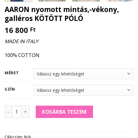
AARON nyomott mintás,-vékony,
galléros KÖTÖTT PÓLÓ
16 800
Ft
MADE IN ITALY
100% COTTON
MÉRET
SZÍN
AARON nyomott mintás,-vékony, galléros KÖTÖTT PÓLÓ 
KOSÁRBA TESZEM
Cikkszám:
N/A