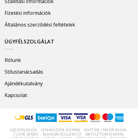
Szállítási információk
Fizetési információk
Általános szerződési feltételek
ÜGYFÉLSZOLGÁLAT
Rólunk
Stílustanácsadás
Ajándékutalvány
Kapcsolat
ÚJDONSÁGOK
LENVÁSZON DONNA
KAFTÁN / NYÁRI RUHA
I LOVE JEANS
ALKALMI KOLLEKCIÓ
NKOSZTÜM/OVERÁL