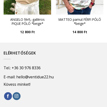
ANGELO férfi,-galléros
MATTEO pamut FÉRFI PÓLÓ
PIQUE PÓLÓ *beige*
*beige*
12 800
Ft
14 800
Ft
ELÉRHETŐSÉGEK
Tel.:
+36 30 976 8336
E-mail:
hello@ventidue22.hu
Kövess minket!