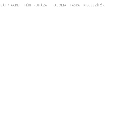
BÁT / JACKET
FÉRFI RUHÁZAT
PALOMA
TÁSKA
KIEGÉSZÍTŐK