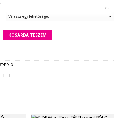
t
TÖRLÉS
t FÉRFI PÓLÓ *beige* mennyiség
KOSÁRBA TESZEM
IRT/POLO