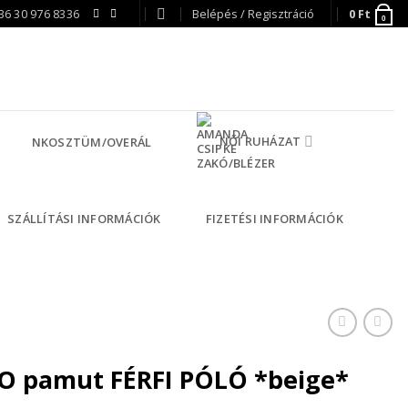
36 30 976 8336
Belépés / Regisztráció
0
Ft
0
NŐI RUHÁZAT
NKOSZTÜM/OVERÁL
SZÁLLÍTÁSI INFORMÁCIÓK
FIZETÉSI INFORMÁCIÓK
 pamut FÉRFI PÓLÓ *beige*