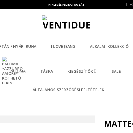
+
HÍRLEVÉL FELIRATKOZÁS
FTÁN / NYÁRI RUHA
I LOVE JEANS
ALKALMI KOLLEKCIÓ
PALOMA
TÁSKA
KIEGÉSZÍTŐK
SALE
ÁLTALÁNOS SZERZŐDÉSI FELTÉTELEK
MATTEO