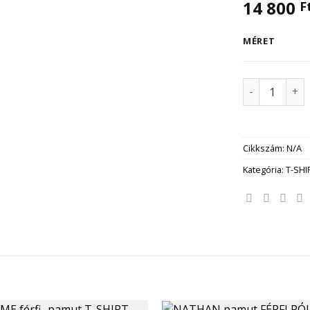
14 800
F
MÉRET
MATTEO pamu
Cikkszám:
N/A
Kategória:
T-SH