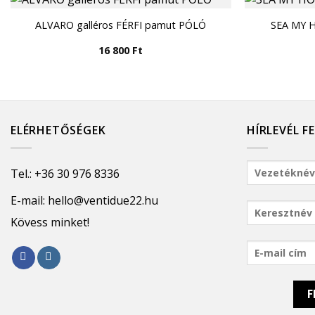
ALVARO galléros FÉRFI pamut PÓLÓ
SEA MY H
16 800
Ft
ELÉRHETŐSÉGEK
HÍRLEVÉL F
Tel.:
+36 30 976 8336
E-mail:
hello@ventidue22.hu
Kövess minket!