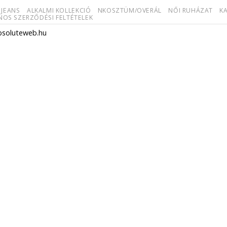
 JEANS
ALKALMI KOLLEKCIÓ
NKOSZTÜM/OVERÁL
NŐI RUHÁZAT
KA
NOS SZERZŐDÉSI FELTÉTELEK
bsoluteweb.hu