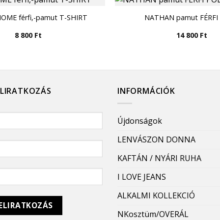
OME férfi,-pamut T-SHIRT
NATHAN pamut FÉRFI
8 800
Ft
14 800
Ft
ELIRATKOZÁS
INFORMÁCIÓK
Újdonságok
LENVÁSZON DONNA
KAFTÁN / NYÁRI RUHA
I LOVE JEANS
ALKALMI KOLLEKCIÓ
NKosztüm/OVERÁL