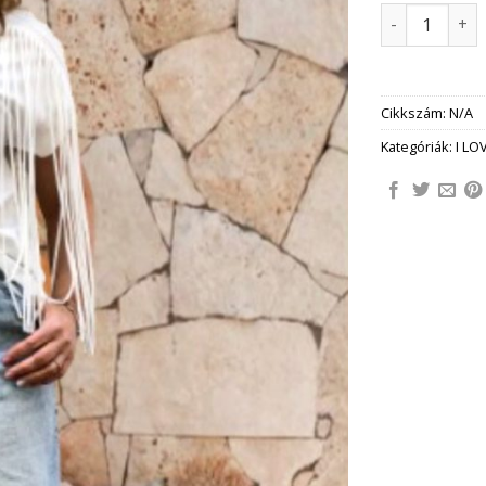
ROLITA BERM
Cikkszám:
N/A
Kategóriák:
I LO