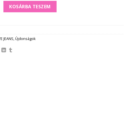
UDA denim BAGGY mennyiség
KOSÁRBA TESZEM
VE JEANS
,
Újdonságok