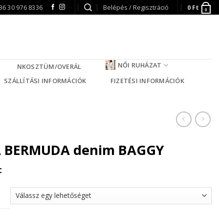
36 30 976 8336
Belépés / Regisztráció
0
Ft
0
NŐI RUHÁZAT
NKOSZTÜM/OVERÁL
SZÁLLÍTÁSI INFORMÁCIÓK
FIZETÉSI INFORMÁCIÓK
A BERMUDA denim BAGGY
t