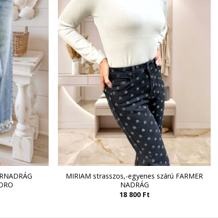
ERNADRÁG
MIRIAM strasszos,-egyenes szárú FARMER
’ORO
NADRÁG
18 800
Ft