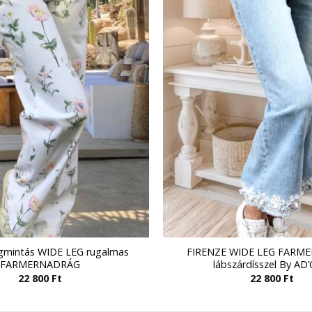
ágmintás WIDE LEG rugalmas
FIRENZE WIDE LEG FARM
FARMERNADRÁG
lábszárdísszel By AD
22 800
Ft
22 800
Ft