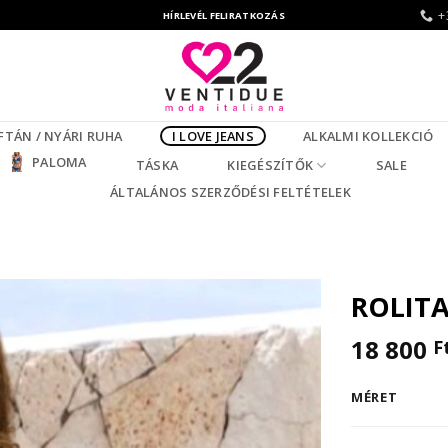
+
HÍRLEVÉL FELIRATKOZÁS
FTÁN / NYÁRI RUHA
I LOVE JEANS
ALKALMI KOLLEKCIÓ
PALOMA
TÁSKA
KIEGÉSZÍTŐK
SALE
ÁLTALÁNOS SZERZŐDÉSI FELTÉTELEK
ROLIT
18 800
F
MÉRET