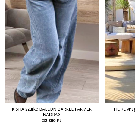
KISHA szürke BALLON BARREL FARMER
FIORE vir
NADRÁG
22 800
Ft