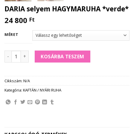
DARIA selyem HAGYMARUHA *verde*
24 800
Ft
MÉRET
DARIA selyem HAGYMARUHA *verde* mennyiség
KOSÁRBA TESZEM
Cikkszám:
N/A
Kategória:
KAFTÁN / NYÁRI RUHA