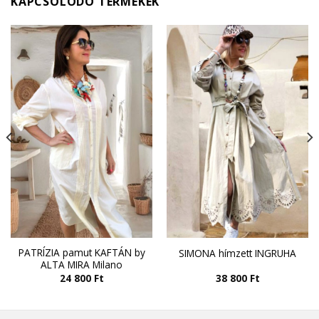
KAPCSOLÓDÓ TERMÉKEK
PATRÍZIA pamut KAFTÁN by
SIMONA hímzett INGRUHA
ALTA MIRA Milano
24 800
Ft
38 800
Ft