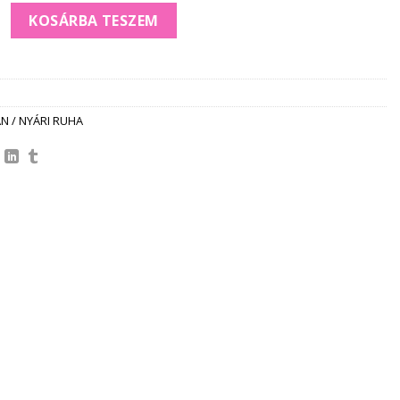
m HAGYMARUHA *rosa* mennyiség
KOSÁRBA TESZEM
N / NYÁRI RUHA