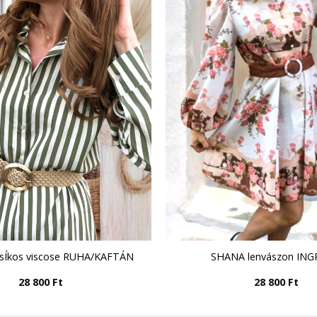
Íkos viscose RUHA/KAFTÁN
SHANA lenvászon IN
28 800
Ft
28 800
Ft