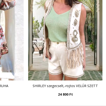
GRUHA
SHIRLEY szegecselt,-rojtos VELÚR SZETT
24 800
Ft