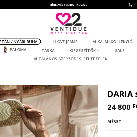
+
HÍRLEVÉL FELIRATKOZÁS
FTÁN / NYÁRI RUHA
I LOVE JEANS
ALKALMI KOLLEKCIÓ
PALOMA
TÁSKA
KIEGÉSZÍTŐK
SALE
ÁLTALÁNOS SZERZŐDÉSI FELTÉTELEK
DARIA 
24 800
F
MÉRET