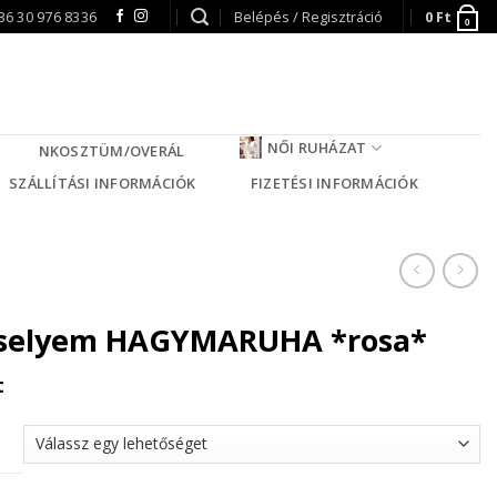
36 30 976 8336
Belépés / Regisztráció
0
Ft
0
NŐI RUHÁZAT
NKOSZTÜM/OVERÁL
SZÁLLÍTÁSI INFORMÁCIÓK
FIZETÉSI INFORMÁCIÓK
selyem HAGYMARUHA *rosa*
t