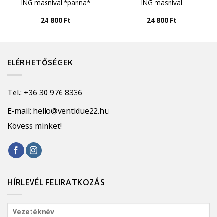
ING masnival *panna*
ING masnival
24 800
Ft
24 800
Ft
ELÉRHETŐSÉGEK
Tel.:
+36 30 976 8336
E-mail:
hello@ventidue22.hu
Kövess minket!
HÍRLEVÉL FELIRATKOZÁS