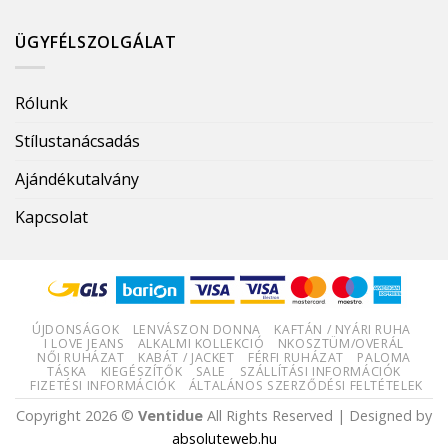
ÜGYFÉLSZOLGÁLAT
Rólunk
Stílustanácsadás
Ajándékutalvány
Kapcsolat
ÚJDONSÁGOK
LENVÁSZON DONNA
KAFTÁN / NYÁRI RUHA
I LOVE JEANS
ALKALMI KOLLEKCIÓ
NKOSZTÜM/OVERÁL
NŐI RUHÁZAT
KABÁT / JACKET
FÉRFI RUHÁZAT
PALOMA
TÁSKA
KIEGÉSZÍTŐK
SALE
SZÁLLÍTÁSI INFORMÁCIÓK
FIZETÉSI INFORMÁCIÓK
ÁLTALÁNOS SZERZŐDÉSI FELTÉTELEK
Copyright 2026 ©
Ventidue
All Rights Reserved | Designed by
absoluteweb.hu