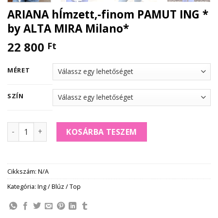
ARIANA hÍmzett,-finom PAMUT ING *
by ALTA MIRA Milano*
22 800
Ft
MÉRET
SZÍN
ARIANA hÍmzett,-finom PAMUT ING * by ALTA MIRA Milano*
KOSÁRBA TESZEM
Cikkszám:
N/A
Kategória:
Ing / Blúz / Top