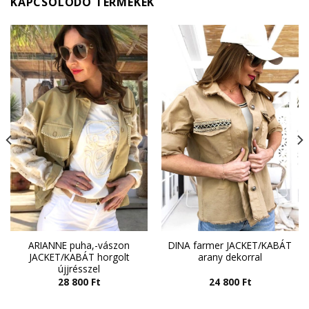
KAPCSOLÓDÓ TERMÉKEK
ARIANNE puha,-vászon
DINA farmer JACKET/KABÁT
JACKET/KABÁT horgolt
arany dekorral
újjrésszel
28 800
Ft
24 800
Ft