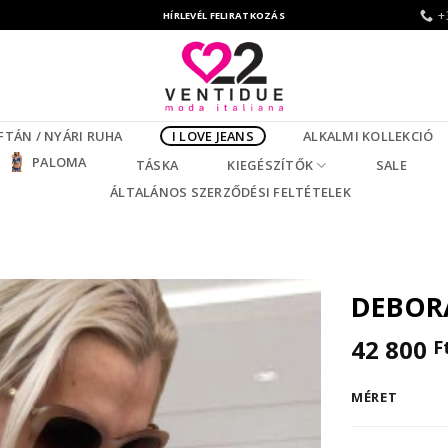
+
HÍRLEVÉL FELIRATKOZÁS
FTÁN / NYÁRI RUHA
I LOVE JEANS
ALKALMI KOLLEKCIÓ
PALOMA
TÁSKA
KIEGÉSZÍTŐK
SALE
ÁLTALÁNOS SZERZŐDÉSI FELTÉTELEK
DEBORA
42 800
F
MÉRET