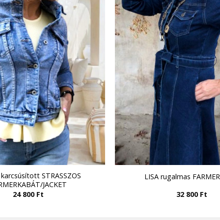
karcsúsított STRASSZOS
LISA rugalmas FARME
RMERKABÁT/JACKET
24 800
Ft
32 800
Ft