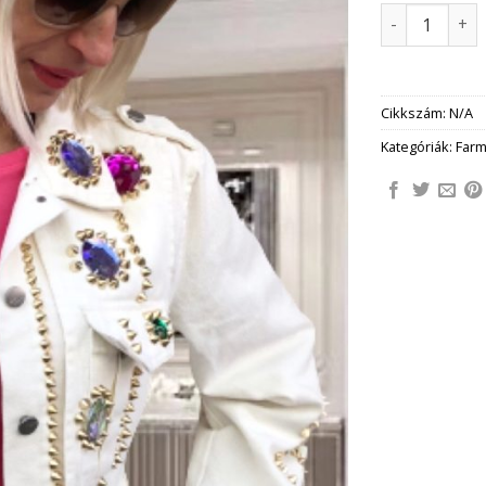
DEBORAH str
Cikkszám:
N/A
Kategóriák:
Farm