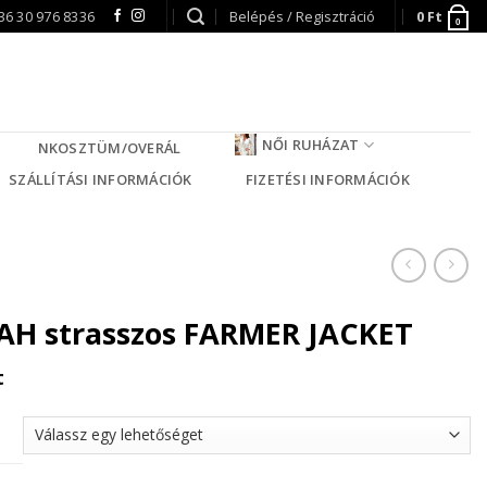
36 30 976 8336
Belépés / Regisztráció
0
Ft
0
NŐI RUHÁZAT
NKOSZTÜM/OVERÁL
SZÁLLÍTÁSI INFORMÁCIÓK
FIZETÉSI INFORMÁCIÓK
H strasszos FARMER JACKET
t