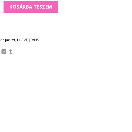
asszos FARMER JACKET mennyiség
KOSÁRBA TESZEM
er jacket
,
I LOVE JEANS