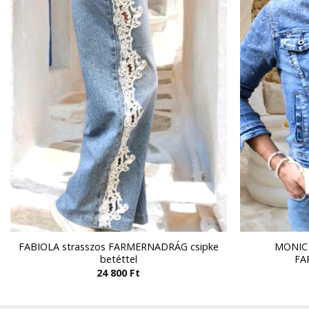
FABIOLA strasszos FARMERNADRÁG csipke
MONIC 
betéttel
FA
24 800
Ft