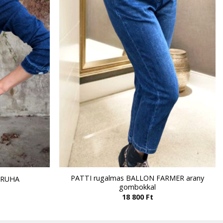
PATTI rugalmas BALLON FARMER arany
RRUHA
gombokkal
18 800
Ft