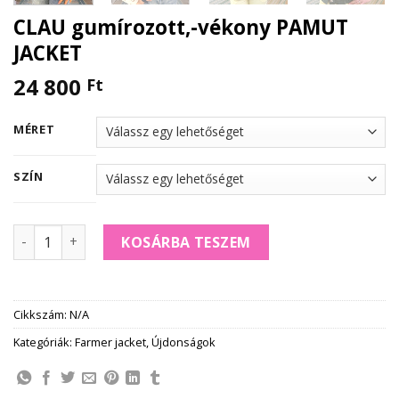
CLAU gumírozott,-vékony PAMUT
JACKET
24 800
Ft
MÉRET
SZÍN
CLAU gumírozott,-vékony PAMUT JACKET mennyiség
KOSÁRBA TESZEM
Cikkszám:
N/A
Kategóriák:
Farmer jacket
,
Újdonságok