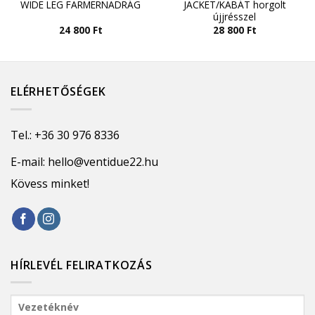
WIDE LEG FARMERNADRÁG
JACKET/KABÁT horgolt
újjrésszel
24 800
Ft
28 800
Ft
ELÉRHETŐSÉGEK
Tel.:
+36 30 976 8336
E-mail:
hello@ventidue22.hu
Kövess minket!
HÍRLEVÉL FELIRATKOZÁS