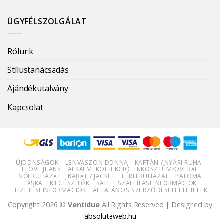
ÜGYFÉLSZOLGÁLAT
Rólunk
Stílustanácsadás
Ajándékutalvány
Kapcsolat
ÚJDONSÁGOK
LENVÁSZON DONNA
KAFTÁN / NYÁRI RUHA
I LOVE JEANS
ALKALMI KOLLEKCIÓ
NKOSZTÜM/OVERÁL
NŐI RUHÁZAT
KABÁT / JACKET
FÉRFI RUHÁZAT
PALOMA
TÁSKA
KIEGÉSZÍTŐK
SALE
SZÁLLÍTÁSI INFORMÁCIÓK
FIZETÉSI INFORMÁCIÓK
ÁLTALÁNOS SZERZŐDÉSI FELTÉTELEK
Copyright 2026 ©
Ventidue
All Rights Reserved | Designed by
absoluteweb.hu