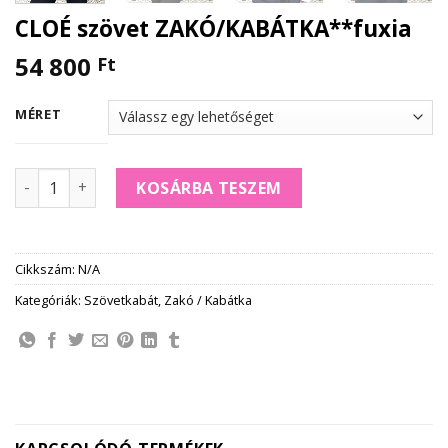
CLOÉ szövet ZAKÓ/KABÁTKA**fuxia
54 800
Ft
MÉRET
CLOÉ szövet ZAKÓ/KABÁTKA**fuxia mennyiség
KOSÁRBA TESZEM
Cikkszám:
N/A
Kategóriák:
Szövetkabát
,
Zakó / Kabátka