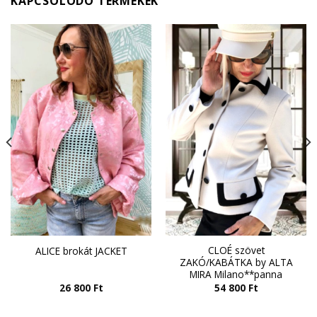
KAPCSOLÓDÓ TERMÉKEK
CLOÉ szövet
ALICE brokát JACKET
ZAKÓ/KABÁTKA by ALTA
MIRA Milano**panna
26 800
Ft
54 800
Ft