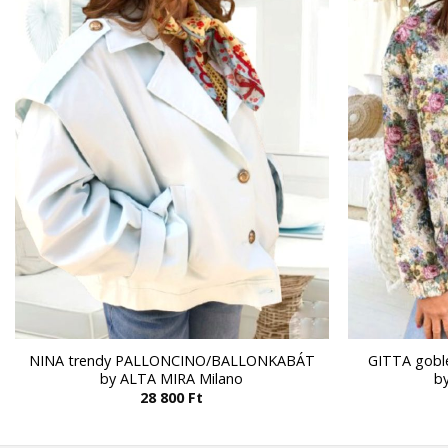
NINA trendy PALLONCINO/BALLONKABÁT
GITTA gobl
by ALTA MIRA Milano
b
28 800
Ft