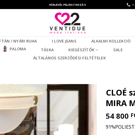
+
HÍRLEVÉL FELIRATKOZÁS
FTÁN / NYÁRI RUHA
I LOVE JEANS
ALKALMI KOLLEKCIÓ
PALOMA
TÁSKA
KIEGÉSZÍTŐK
SALE
ÁLTALÁNOS SZERZŐDÉSI FELTÉTELEK
CLOÉ s
MIRA M
54 800
F
91%POLIEST