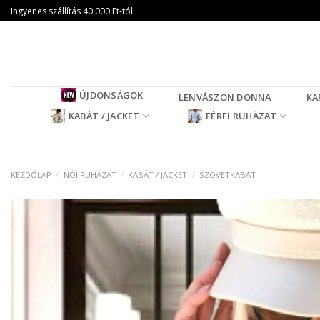
Skip
Ingyenes szállítás 40 000 Ft-tól
to
content
ÚJDONSÁGOK
LENVÁSZON DONNA
KA
KABÁT / JACKET
FÉRFI RUHÁZAT
KEZDŐLAP
/
NŐI RUHÁZAT
/
KABÁT / JACKET
/
SZÖVETKABÁT