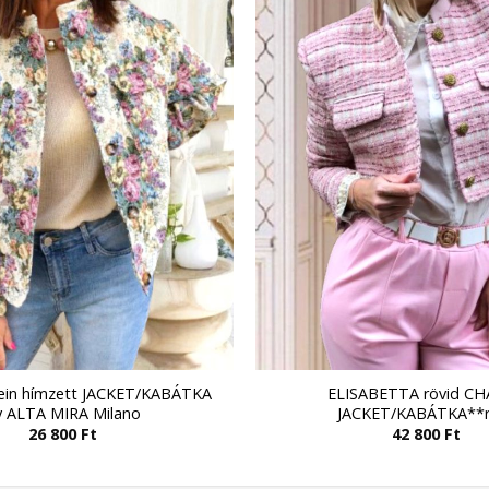
ein hímzett JACKET/KABÁTKA
ELISABETTA rövid C
y ALTA MIRA Milano
JACKET/KABÁTKA**
26 800
Ft
42 800
Ft