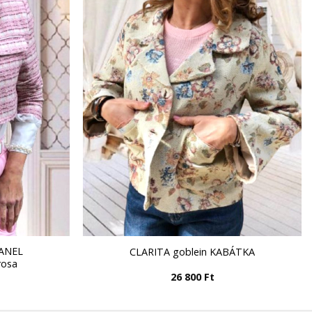
HANEL
CLARITA goblein KABÁTKA
rosa
26 800
Ft