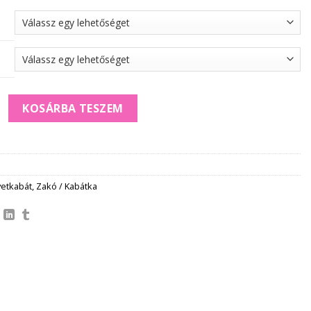
 ZAKÓ/KABÁTKA by ALTA MIRA Milano**panna mennyiség
KOSÁRBA TESZEM
etkabát
,
Zakó / Kabátka