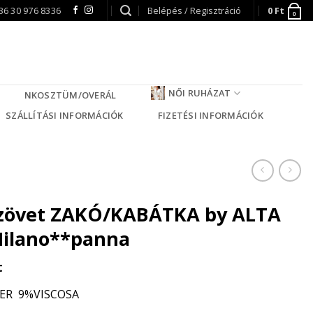
36 30 976 8336
Belépés / Regisztráció
0
Ft
0
NŐI RUHÁZAT
NKOSZTÜM/OVERÁL
SZÁLLÍTÁSI INFORMÁCIÓK
FIZETÉSI INFORMÁCIÓK
zövet ZAKÓ/KABÁTKA by ALTA
ilano**panna
t
ER 9%VISCOSA