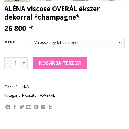
ALÉNA viscose OVERÁL ékszer
dekorral *champagne*
26 800
Ft
MÉRET
ALÉNA viscose OVERÁL ékszer dekorral *champagne* men
KOSÁRBA TESZEM
Cikkszám:
N/A
Kategória:
NKosztüm/OVERÁL