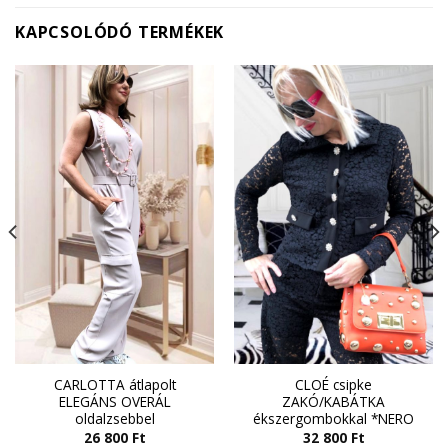
KAPCSOLÓDÓ TERMÉKEK
CARLOTTA átlapolt
CLOÉ csipke
ELEGÁNS OVERÁL
ZAKÓ/KABÁTKA
oldalzsebbel
ékszergombokkal *NERO
26 800
Ft
32 800
Ft