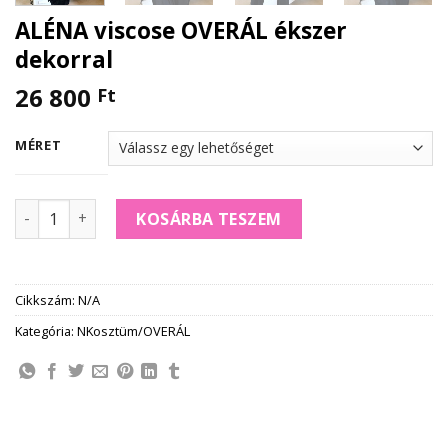
ALÉNA viscose OVERÁL ékszer
dekorral
26 800
Ft
MÉRET
ALÉNA viscose OVERÁL ékszer dekorral mennyiség
KOSÁRBA TESZEM
Cikkszám:
N/A
Kategória:
NKosztüm/OVERÁL