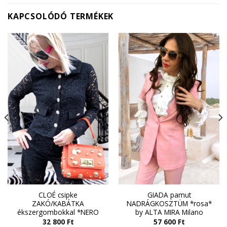
KAPCSOLÓDÓ TERMÉKEK
CLOÉ csipke
GIADA pamut
ZAKÓ/KABÁTKA
NADRÁGKOSZTÜM *rosa*
ékszergombokkal *NERO
by ALTA MIRA Milano
32 800
Ft
57 600
Ft