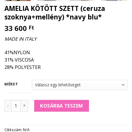
AMELIA KÖTÖTT SZETT (ceruza
szoknya+mellény) *navy blu*
33 600
Ft
MADE IN ITALY
41%NYLON
31% VISCOSA
28% POLYESTER
MÉRET
AMELIA KÖTÖTT SZETT (ceruza szoknya+mellény) *navy bl
KOSÁRBA TESZEM
Cikkszám:
N/A