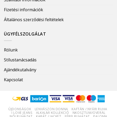
Fizetési információk
Általános szerződési feltételek
ÜGYFÉLSZOLGÁLAT
Rólunk
Stílustanácsadás
Ajándékutalvány
Kapcsolat
ÚJDONSÁGOK
LENVÁSZON DONNA
KAFTÁN / NYÁRI RUHA
I LOVE JEANS
ALKALMI KOLLEKCIÓ
NKOSZTÜM/OVERÁL
NŐI RUHÁZAT
KABÁT / JACKET
FÉRFI RUHÁZAT
PALOMA