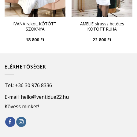
IVANA rakott KÖTÖTT
AMELIE strassz betétes
SZOKNYA
KÖTÖTT RUHA
18 800
Ft
22 800
Ft
ELÉRHETŐSÉGEK
Tel.:
+36 30 976 8336
E-mail:
hello@ventidue22.hu
Kövess minket!