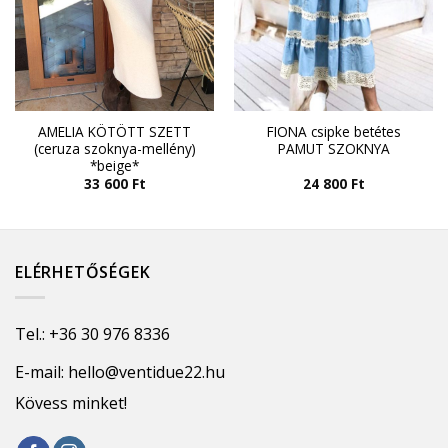
AMELIA KÖTÖTT SZETT
FIONA csipke betétes
(ceruza szoknya-mellény)
PAMUT SZOKNYA
*beige*
33 600
Ft
24 800
Ft
ELÉRHETŐSÉGEK
Tel.:
+36 30 976 8336
E-mail:
hello@ventidue22.hu
Kövess minket!