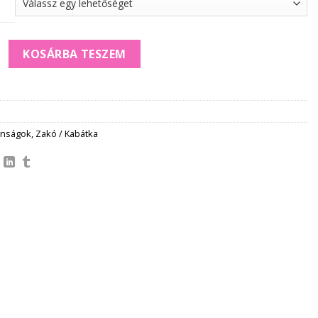
blein BLÉZER/ZAKÓ mennyiség
KOSÁRBA TESZEM
onságok
,
Zakó / Kabátka