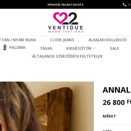
+
HÍRLEVÉL FELIRATKOZÁS
FTÁN / NYÁRI RUHA
I LOVE JEANS
ALKALMI KOLLEKCIÓ
PALOMA
TÁSKA
KIEGÉSZÍTŐK
SALE
ÁLTALÁNOS SZERZŐDÉSI FELTÉTELEK
ANNALU
26 800
F
MÉRET