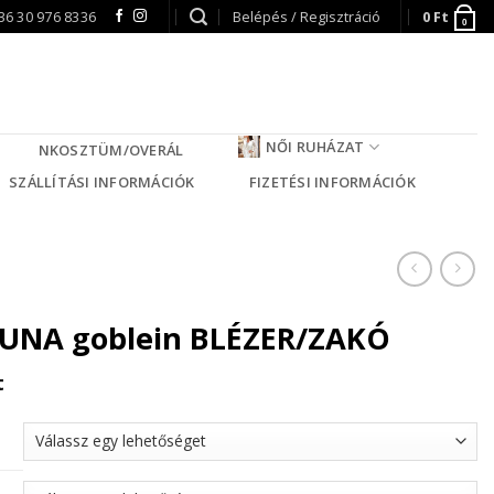
36 30 976 8336
Belépés / Regisztráció
0
Ft
0
NŐI RUHÁZAT
NKOSZTÜM/OVERÁL
SZÁLLÍTÁSI INFORMÁCIÓK
FIZETÉSI INFORMÁCIÓK
NA goblein BLÉZER/ZAKÓ
t