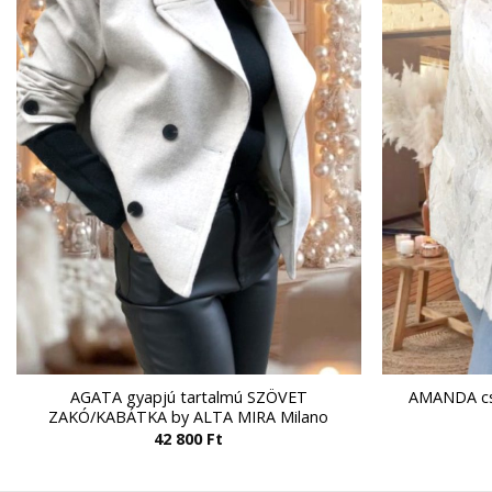
AGATA gyapjú tartalmú SZÖVET
AMANDA cs
ZAKÓ/KABÁTKA by ALTA MIRA Milano
42 800
Ft