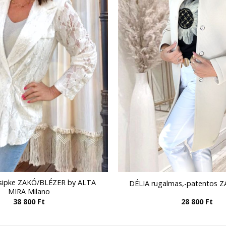
ipke ZAKÓ/BLÉZER by ALTA
DÉLIA rugalmas,-patentos
MIRA Milano
38 800
Ft
28 800
Ft