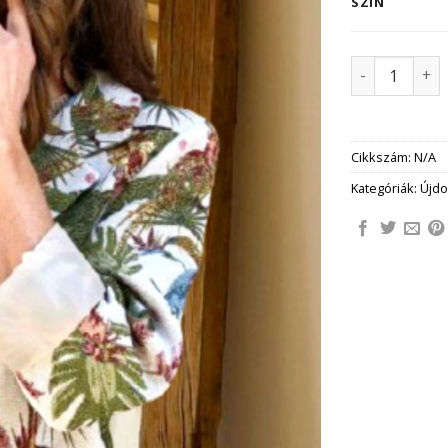
SZÍN
ANNALUNA go
Cikkszám:
N/A
Kategóriák:
Újd