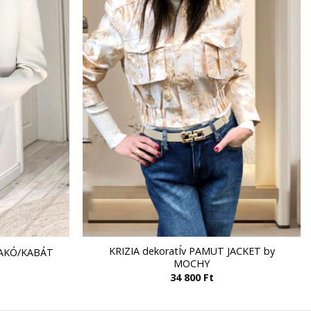
KRIZIA dekoratÍv PAMUT JACKET by
 ZAKÓ/KABÁT
MOCHY
34 800
Ft