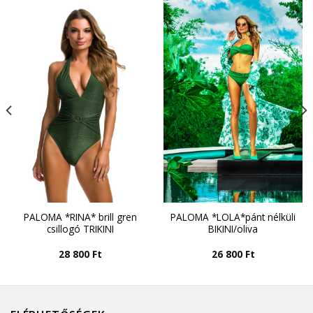
PALOMA *RINA* brill gren
PALOMA *LOLA*pánt nélküli
csillogó TRIKINI
BIKINI/oliva
28 800
Ft
26 800
Ft