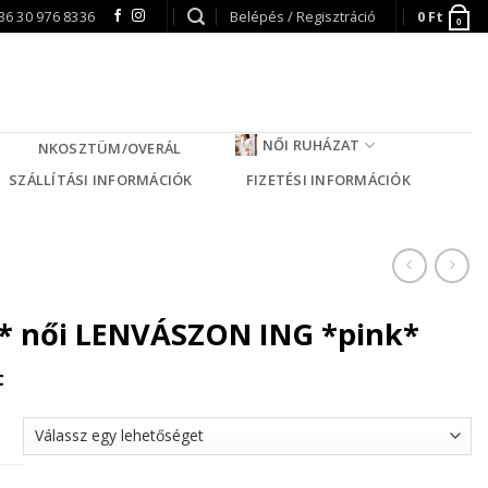
36 30 976 8336
Belépés / Regisztráció
0
Ft
0
NŐI RUHÁZAT
NKOSZTÜM/OVERÁL
SZÁLLÍTÁSI INFORMÁCIÓK
FIZETÉSI INFORMÁCIÓK
* női LENVÁSZON ING *pink*
t