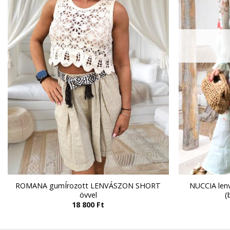
ROMANA gumÍrozott LENVÁSZON SHORT
NUCCIA lenv
övvel
(
18 800
Ft