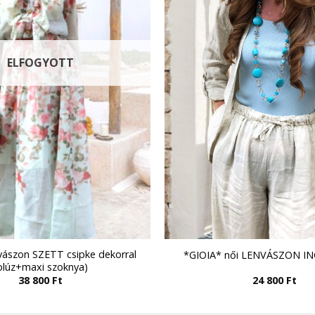
ELFOGYOTT
ászon SZETT csipke dekorral
*GIOIA* női LENVÁSZON IN
blúz+maxi szoknya)
38 800
Ft
24 800
Ft