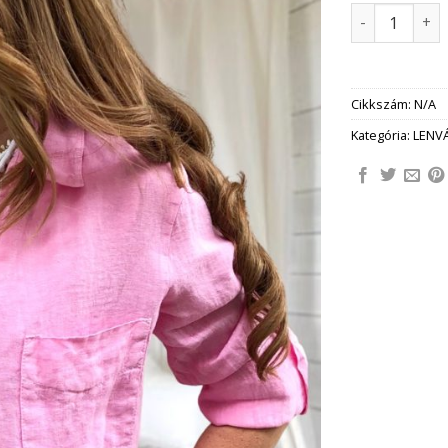
*GIOIA* női 
Cikkszám:
N/A
Kategória:
LENV