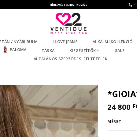
+
HÍRLEVÉL FELIRATKOZÁS
FTÁN / NYÁRI RUHA
I LOVE JEANS
ALKALMI KOLLEKCIÓ
PALOMA
TÁSKA
KIEGÉSZÍTŐK
SALE
ÁLTALÁNOS SZERZŐDÉSI FELTÉTELEK
*GIOIA
24 800
F
MÉRET