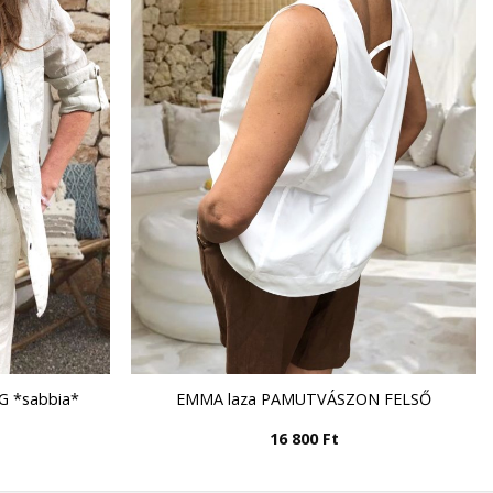
G *sabbia*
EMMA laza PAMUTVÁSZON FELSŐ
16 800
Ft