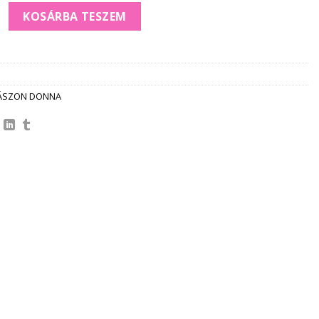
LENVÁSZON ING *pink* mennyiség
KOSÁRBA TESZEM
ÁSZON DONNA