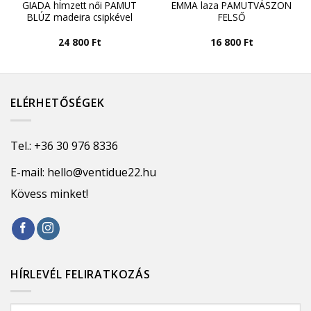
GIADA hÍmzett női PAMUT
EMMA laza PAMUTVÁSZON
BLÚZ madeira csipkével
FELSŐ
24 800
Ft
16 800
Ft
ELÉRHETŐSÉGEK
Tel.:
+36 30 976 8336
E-mail:
hello@ventidue22.hu
Kövess minket!
HÍRLEVÉL FELIRATKOZÁS