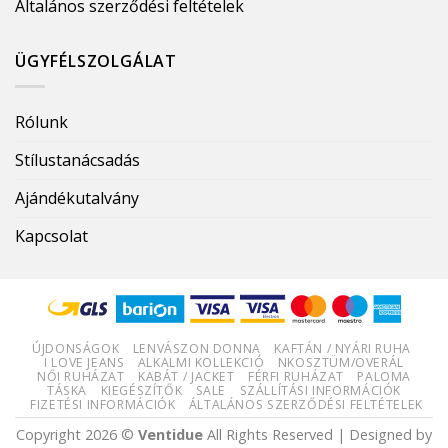
Általános szerződési feltételek
ÜGYFÉLSZOLGÁLAT
Rólunk
Stílustanácsadás
Ajándékutalvány
Kapcsolat
ÚJDONSÁGOK
LENVÁSZON DONNA
KAFTÁN / NYÁRI RUHA
I LOVE JEANS
ALKALMI KOLLEKCIÓ
NKOSZTÜM/OVERÁL
NŐI RUHÁZAT
KABÁT / JACKET
FÉRFI RUHÁZAT
PALOMA
TÁSKA
KIEGÉSZÍTŐK
SALE
SZÁLLÍTÁSI INFORMÁCIÓK
FIZETÉSI INFORMÁCIÓK
ÁLTALÁNOS SZERZŐDÉSI FELTÉTELEK
Copyright 2026 ©
Ventidue
All Rights Reserved | Designed by