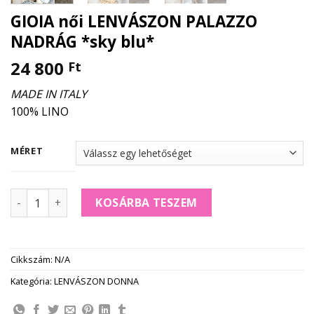
GIOIA női LENVÁSZON PALAZZO
NADRÁG *sky blu*
24 800
Ft
MADE IN ITALY
100% LINO
MÉRET
GIOIA női LENVÁSZON PALAZZO NADRÁG *sky blu* mennyis
KOSÁRBA TESZEM
Cikkszám:
N/A
Kategória:
LENVÁSZON DONNA