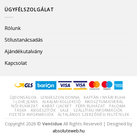
ÜGYFÉLSZOLGÁLAT
Rólunk
Stílustanácsadás
Ajándékutalvány
Kapcsolat
ÚJDONSÁGOK
LENVÁSZON DONNA
KAFTÁN / NYÁRI RUHA
I LOVE JEANS
ALKALMI KOLLEKCIÓ
NKOSZTÜM/OVERÁL
NŐI RUHÁZAT
KABÁT / JACKET
FÉRFI RUHÁZAT
PALOMA
TÁSKA
KIEGÉSZÍTŐK
SALE
SZÁLLÍTÁSI INFORMÁCIÓK
FIZETÉSI INFORMÁCIÓK
ÁLTALÁNOS SZERZŐDÉSI FELTÉTELEK
Copyright 2026 ©
Ventidue
All Rights Reserved | Designed by
absoluteweb.hu