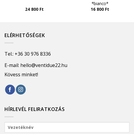
*bianco*
24 800
Ft
16 800
Ft
ELÉRHETŐSÉGEK
Tel.:
+36 30 976 8336
E-mail:
hello@ventidue22.hu
Kövess minket!
HÍRLEVÉL FELIRATKOZÁS