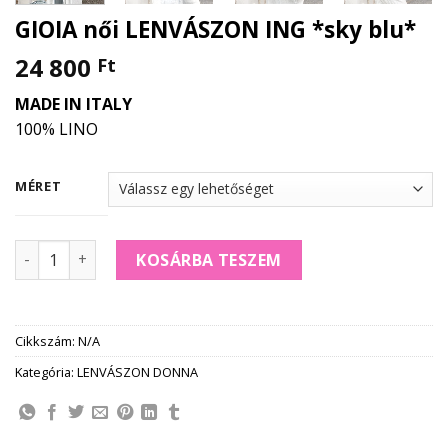
GIOIA női LENVÁSZON ING *sky blu*
24 800
Ft
MADE IN ITALY
100% LINO
MÉRET
GIOIA női LENVÁSZON ING *sky blu* mennyiség
KOSÁRBA TESZEM
Cikkszám:
N/A
Kategória:
LENVÁSZON DONNA