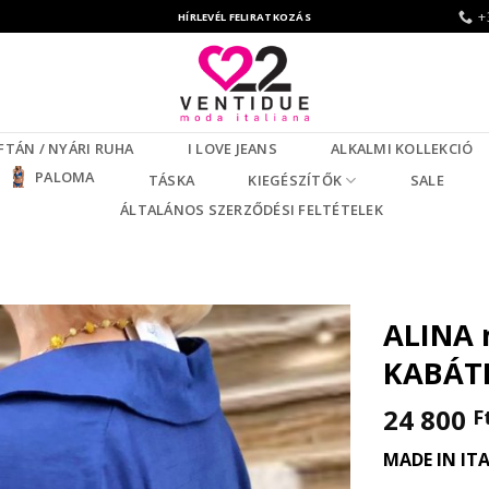
+
HÍRLEVÉL FELIRATKOZÁS
FTÁN / NYÁRI RUHA
I LOVE JEANS
ALKALMI KOLLEKCIÓ
PALOMA
TÁSKA
KIEGÉSZÍTŐK
SALE
ÁLTALÁNOS SZERZŐDÉSI FELTÉTELEK
ALINA 
KABÁT
24 800
F
MADE IN IT