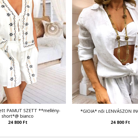
ett PAMUT SZETT **mellény-
*GIOIA* női LENVÁSZON IN
short*@ bianco
24 800
Ft
24 800
Ft