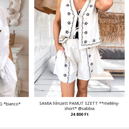
SAMIA hÍmzett PAMUT SZETT **mellény-
G *bianco*
short* @sabbia
24 800
Ft