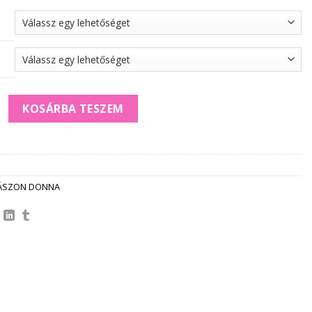
ENVÁSZON ZAKÓ laza KABÁTKA mennyiség
KOSÁRBA TESZEM
ÁSZON DONNA