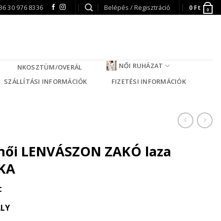
36 30 976 8336
Belépés / Regisztráció
0
Ft
0
NŐI RUHÁZAT
NKOSZTÜM/OVERÁL
SZÁLLÍTÁSI INFORMÁCIÓK
FIZETÉSI INFORMÁCIÓK
női LENVÁSZON ZAKÓ laza
KA
t
ALY