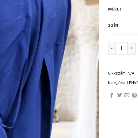
MÉRET
SZÍN
ALINA női L
Cikkszám:
N/A
Kategória:
LENV